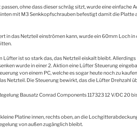
t passen, ohne dass dieser schräg sitzt, wurde eine einfache
 hinten mit M3 Senkkopfschrauben befestigt damit die Platte
rt in das Netzteil einströmen kann, wurde ein 60mm Loch in
tten.
fter ist so stark das, das Netzteil eiskalt bleibt. Allerdings
senken wurde in einer 2. Aktion eine Lüfter Steuerung eingeba
Steuerung von einem PC, welche es sogar heute noch zu kaufen
 das Netzteil. Die Steuerung bewirkt, das die Lüfter Drehzahl
Regelung Bausatz Conrad Components 117323 12 V/DC 20 bis
leine Platine innen, rechts oben, an die Lochgitterabdeckung
regelung von außen zugänglich bleibt.