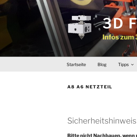
Zum
Inhalt
springen
3D 
Infos zum
Startseite
Blog
Tipps
A8 A6 NETZTEIL
Sicherheitshinweis 
Bitte nicht Nachbauen, wenn 