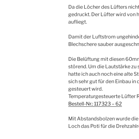
Da die Löcher des Lüfters nich
gedruckt. Der Lüfter wird von
aufliegt.
Damit der Luftstrom ungehinde
Blechschere sauber ausgeschni
Die Belüftung mit diesen 60mm Lü
störend. Um die Lautstärke zu 
hatte ich auch noch eine alte 
sich sehr gut für den Einbau in
gesteuert wird.
Temperaturgesteuerte Lüfter 
Bestell-Nr.: 117323 – 62
Mit Abstandsbolzen wurde die k
Loch das Poti für die Drehzahl