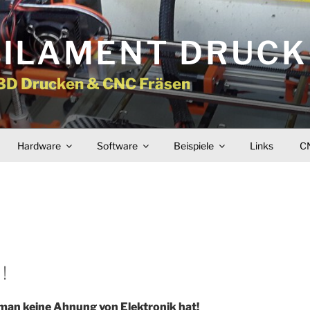
FILAMENT DRUC
 3D Drucken & CNC Fräsen
Hardware
Software
Beispiele
Links
CN
!
man keine Ahnung von Elektronik hat!