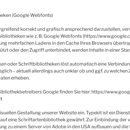
heken (Google Webfonts)
greifend korrekt und grafisch ansprechend darzustellen, ver
tbibliotheken wie z. B. Google Webfonts (https://www.google
g mehrfachen Ladens in den Cache Ihres Browsers übertrage
tzt oder den Zugriff unterbindet, werden Inhalte in einer Sta
ken oder Schriftbibliotheken löst automatisch eine Verbindun
öglich – aktuell allerdings auch unklar ob und ggf. zu welche
aten erheben.
Bibliothekbetreibers Google finden Sie hier: https://www.goog
t
isuellen Gestaltung unserer Website ein. Typekit ist ein Die
f auf eine Schriftartenbibliothek gewährt. Zur Einbindung der 
ung zu einem Server von Adobe in den USA aufbauen und die 