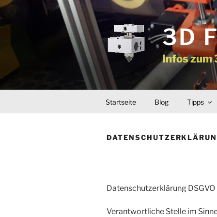
Zum
Inhalt
springen
3D 
Infos zum
Startseite
Blog
Tipps
DATENSCHUTZERKLÄRU
Datenschutzerklärung DSGVO
Verantwortliche Stelle im Sinn