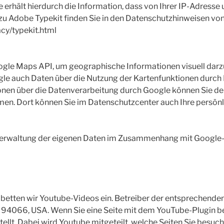
e erhält hierdurch die Information, dass von Ihrer IP-Adress
u Adobe Typekit finden Sie in den Datenschutzhinweisen von 
y/typekit.html
le Maps API, um geographische Informationen visuell darzu
e auch Daten über die Nutzung der Kartenfunktionen durch 
onen über die Datenverarbeitung durch Google können Sie d
en. Dort können Sie im Datenschutzcenter auch Ihre persön
Verwaltung der eigenen Daten im Zusammenhang mit Google-P
betten wir Youtube-Videos ein. Betreiber der entsprechenden 
A 94066, USA. Wenn Sie eine Seite mit dem YouTube-Plugin b
ellt. Dabei wird Youtube mitgeteilt, welche Seiten Sie besuc