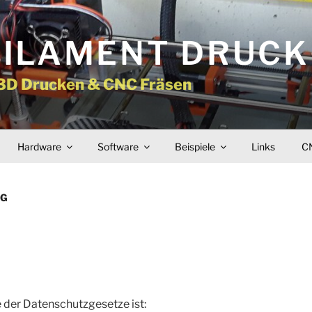
FILAMENT DRUC
 3D Drucken & CNC Fräsen
Hardware
Software
Beispiele
Links
CN
NG
e der Datenschutzgesetze ist: