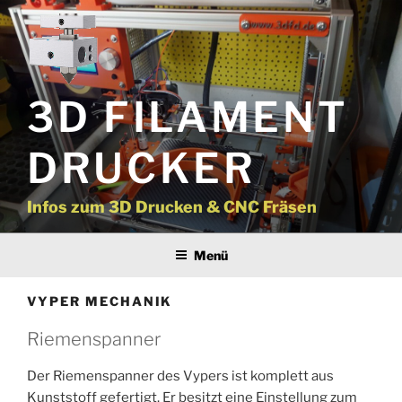
Zum
Inhalt
springen
3D FILAMENT
DRUCKER
Infos zum 3D Drucken & CNC Fräsen
Menü
VYPER MECHANIK
Riemenspanner
Der Riemenspanner des Vypers ist komplett aus
Kunststoff gefertigt. Er besitzt eine Einstellung zum