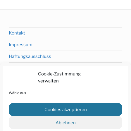
Kontakt
Impressum
Haftungsausschluss
Cookie-Zustimmung
verwalten
Datenschutzerklärung
Wähle aus
Cookie-Richtlinie (EU)
Sitemap
Cookies akzeptieren
Ablehnen