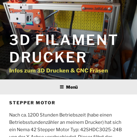
Zum
Inhalt
springen
3D FILAMENT
DRUCKER
Infos zum 3D Drucken & CNC Fräsen
Menü
STEPPER MOTOR
Nach ca. 1200 Stunden Betriebszeit (habe einen
Betriebsstundenzähler an meinem Drucker) hat sich
ein Nema 42 Stepper Motor Typ: 42SHDC3025-24B
von der Y-Achse verabschiedet. Dieser fährt das